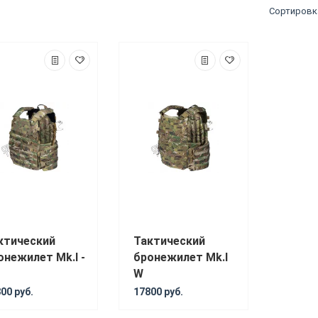
Сортировк
ь
ктический
Тактический
онежилет Mk.I -
бронежилет Mk.I
W
00 руб.
17800 руб.