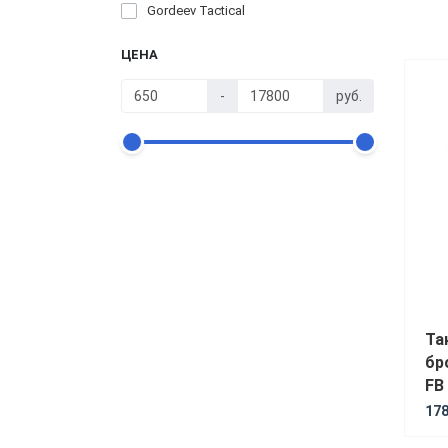
Gordeev Tactical
ЦЕНА
Купит
-
руб.
Та
бр
FB
178