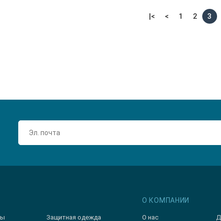
|<
<
1
2
3
О КОМПАНИИ
зы
Защитная одежда
О нас
Д