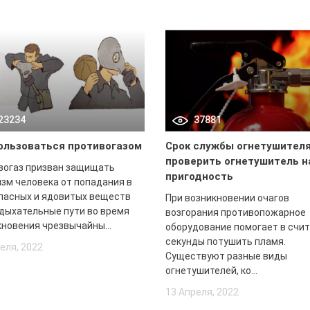
23234
37881
ользоваться противогазом
Срок службы огнетушителя
проверить огнетушитель н
вогаз призван защищать
пригодность
зм человека от попадания в
опасных и ядовитых веществ
При возникновении очагов
 дыхательные пути во время
возгорания противопожарное
новения чрезвычайны...
оборудование помогает в счи
секунды потушить пламя.
еля, 2022
Существуют разные виды
огнетушителей, ко...
13 Апреля, 2022