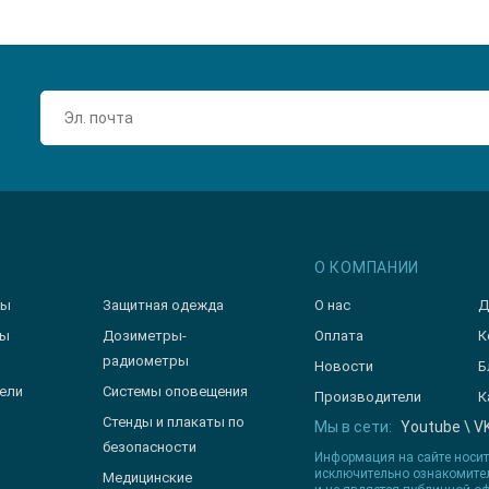
О КОМПАНИИ
зы
Защитная одежда
О нас
Д
ры
Дозиметры-
Оплата
К
радиометры
Новости
Б
ели
Системы оповещения
Производители
К
Стенды и плакаты по
Мы в сети:
Youtube
\
V
безопасности
Информация на сайте носи
исключительно ознакомите
Медицинские