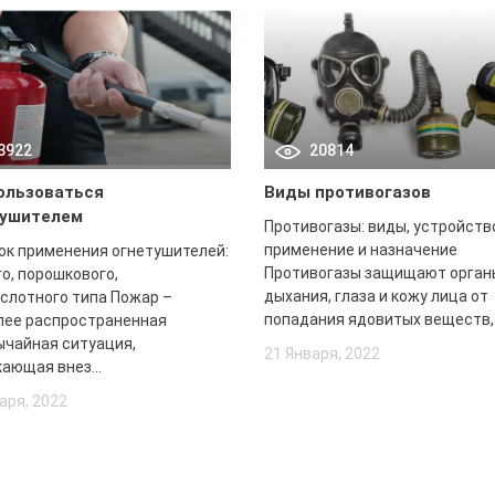
3922
20814
ользоваться
Виды противогазов
тушителем
Противогазы: виды, устройств
применение и назначение
ок применения огнетушителей:
Противогазы защищают орган
о, порошкового,
дыхания, глаза и кожу лица от
ислотного типа Пожар –
попадания ядовитых веществ, 
лее распространенная
ычайная ситуация,
21 Января, 2022
ающая внез...
аря, 2022