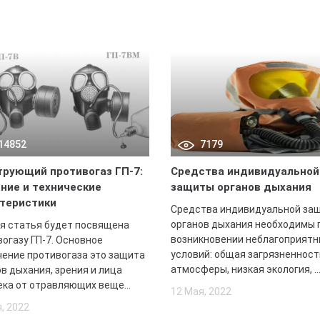
14852
7179
рующий противогаз ГП-7:
Средства индивидуальной
ние и технические
защиты органов дыхания
теристики
Средства индивидуальной за
органов дыхания необходимы 
я статья будет посвящена
возникновении неблагоприятн
огазу ГП-7. Основное
условий: общая загрязненност
чение противогаза это защита
атмосферы, низкая экология, ..
в дыхания, зрения и лица
ка от отравляющих веще...
12 Мая, 2022
, 2022