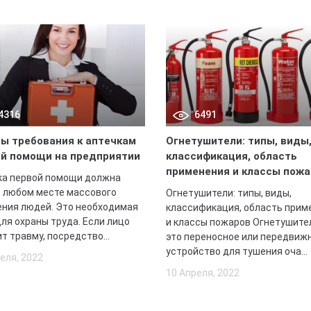
4316
6491
ы требования к аптечкам
Огнетушители: типы, виды
й помощи на предприятии
классификация, область
применения и классы пожа
ка первой помощи должна
в любом месте массового
Огнетушители: типы, виды,
ения людей. Это необходимая
классификация, область прим
ля охраны труда. Если лицо
и классы пожаров Огнетушите
т травму, посредство...
это переносное или передвиж
устройство для тушения оча...
еля, 2022
10 Апреля, 2022