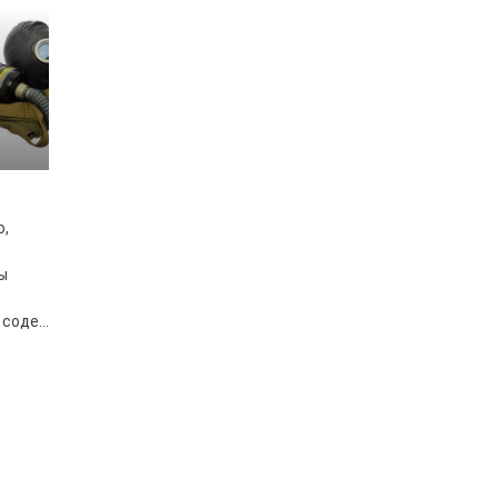
о,
ы
соде...