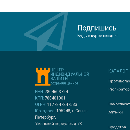
Подпишись
Будь в курсе скидок!
ЦЕНТР
КАТАЛОГ
ИНДИВИДУАЛЬНОЙ
ЗАЩИТЫ
Противога
сохраняя ценное
Респирато
ИНН:
7804603724
КПП:
780401001
Самоспасат
ОГРН:
1177847247533
Юр. адрес:
195248, г. Санкт-
Аптечки
Петербург,
Уманский переулок д.73
Средства