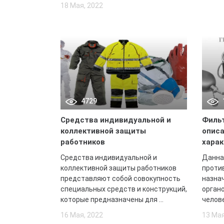
18 Мая, 2022
4729
Средства индивидуальной и
Фильт
коллективной защиты
описа
работников
харак
Средства индивидуальной и
Данна
коллективной защиты работников
против
представляют собой совокупность
назна
специальных средств и конструкций,
органо
которые предназначены для ...
челове
16 Мая, 2022
13 Мая