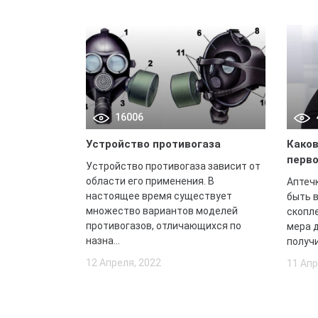
16006
Устройство противогаза
Каков
перво
Устройство противогаза зависит от
области его применения. В
Аптеч
настоящее время существует
быть 
множество вариантов моделей
скопл
противогазов, отличающихся по
мера д
назна...
получи
12 Апреля, 2022
11 Апр