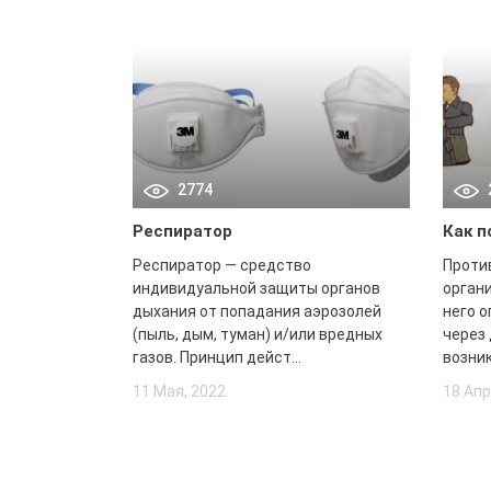
2774
Респиратор
Как п
Респиратор — средство
Проти
индивидуальной защиты органов
органи
дыхания от попадания аэрозолей
него 
(пыль, дым, туман) и/или вредных
через
газов. Принцип дейст...
возник
11 Мая, 2022
18 Апр