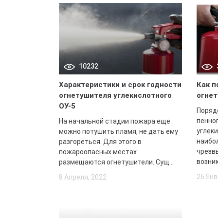
10232
Характеристики и срок годности
Как п
огнетушителя углекислотного
огне
ОУ-5
Поряд
пенног
На начальной стадии пожара еще
углек
можно потушить пламя, не дать ему
наибо
разгореться. Для этого в
чрезв
пожароопасных местах
возник
размещаются огнетушители. Сущ...
26 Янв
8 Апреля, 2022