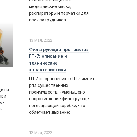
медицинские маски,
респираторы и перчатки для
всех сотрудников
13 Мая, 2022
Фильтрующий противогаз
ГП-7: описание и
технические
характеристики
ГП-7 по сравнению с ГП-5 имеет
ряд существенных
щиты
преимуществ: - уменьшено
при
сопротивление фильтрующе-
ых
поглощающей коробки, что
ь
облегчает дыхание;
.
12 Мая, 2022