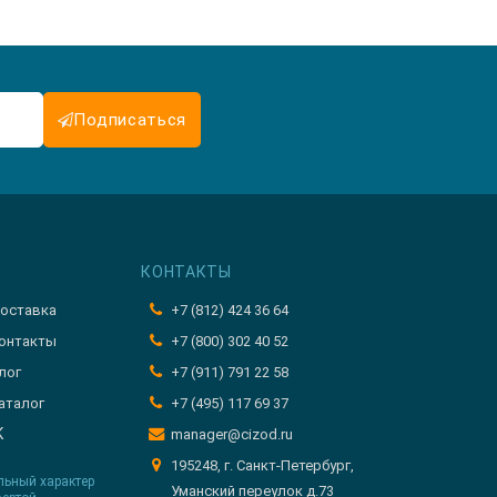
Подписаться
КОНТАКТЫ
оставка
+7 (812) 424 36 64
онтакты
+7 (800) 302 40 52
лог
+7 (911) 791 22 58
аталог
+7 (495) 117 69 37
K
manager@cizod.ru
т
195248, г. Санкт-Петербург,
льный характер
Уманский переулок д.73