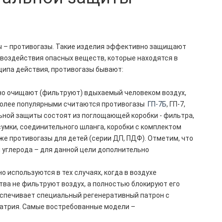
ы – противогазы. Такие изделия эффективно защищают
о воздействия опасных веществ, которые находятся в
нципа действия, противогазы бывают:
о очищают (фильтруют) вдыхаемый человеком воздух,
более популярными считаются противогазы
ГП-7Б
, ГП-7,
ной защиты состоят из поглощающей коробки - фильтра,
сумки, соединительного шланга, коробки с комплектом
е противогазы для детей (серии ДП, ПДФ). Отметим, что
 углерода – для данной цели дополнительно
используются в тех случаях, когда в воздухе
тва не фильтруют воздух, а полностью блокируют его
беспечивает специальный регенеративный патрон с
натрия. Самые востребованные модели –