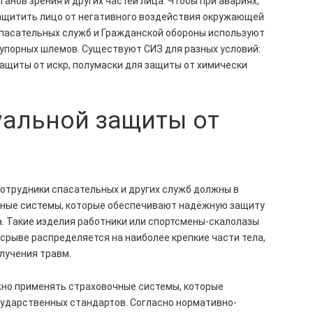
анов зрения и других частей лица. Чтобы при авариях,
ащитить лицо от негативного воздействия окружающей
спасательных служб и Гражданской обороны используют
еупорных шлемов. Существуют СИЗ для разных условий:
ащиты от искр, полумаски для защиты от химически
уальной защиты от
отрудники спасательных и других служб должны в
чные системы, которые обеспечивают надёжную защиту
а. Такие изделия работники или спортсмены-скалолазы
 срыве распределяется на наиболее крепкие части тела,
лучения травм.
ужно применять страховочные системы, которые
ударственных стандартов. Согласно нормативно-