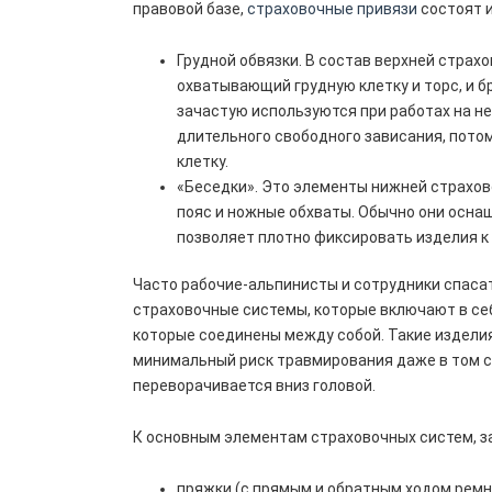
правовой базе,
страховочные привязи
состоят и
Грудной обвязки. В состав верхней страх
охватывающий грудную клетку и торс, и б
зачастую используются при работах на н
длительного свободного зависания, пото
клетку.
«Беседки». Это элементы нижней страхов
пояс и ножные обхваты. Обычно они осна
позволяет плотно фиксировать изделия к 
Часто рабочие-альпинисты и сотрудники спас
страховочные системы, которые включают в се
которые соединены между собой. Такие издели
минимальный риск травмирования даже в том сл
переворачивается вниз головой.
К основным элементам страховочных систем, з
пряжки (с прямым и обратным ходом ремн