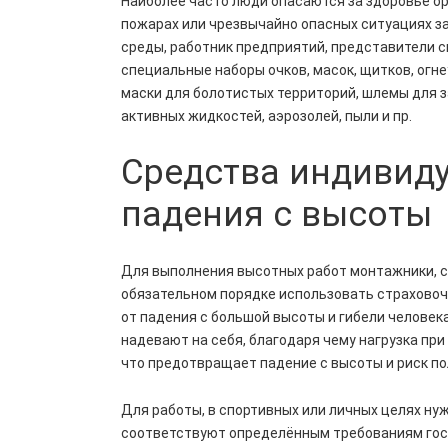
Наиболее часто люди опасаются за здоровье орг
пожарах или чрезвычайно опасных ситуациях з
среды, работник предприятий, представители 
специальные наборы очков, масок, щитков, огн
маски для болотистых территорий, шлемы для з
активных жидкостей, аэрозолей, пыли и пр.
Средства индивид
падения с высоты
Для выполнения высотных работ монтажники, с
обязательном порядке использовать страхово
от падения с большой высоты и гибели человек
надевают на себя, благодаря чему нагрузка при
что предотвращает падение с высоты и риск по
Для работы, в спортивных или личных целях н
соответствуют определённым требованиям гос