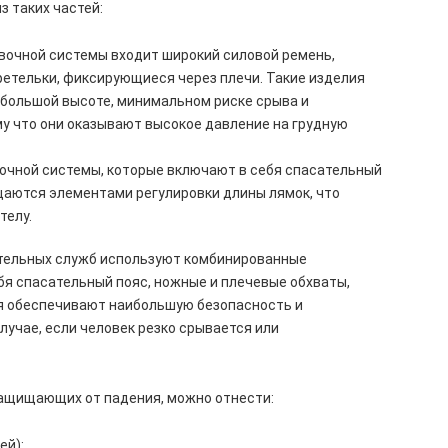
з таких частей:
овочной системы входит широкий силовой ремень,
ретельки, фиксирующиеся через плечи. Такие изделия
ебольшой высоте, минимальном риске срыва и
му что они оказывают высокое давление на грудную
очной системы, которые включают в себя спасательный
щаются элементами регулировки длины лямок, что
телу.
ательных служб используют комбинированные
бя спасательный пояс, ножные и плечевые обхваты,
я обеспечивают наибольшую безопасность и
учае, если человек резко срывается или
ащищающих от падения, можно отнести:
ей):