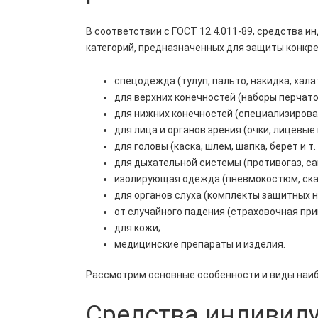
В соответствии с ГОСТ 12.4.011-89, средства 
категорий, предназначенных для защиты конкре
спецодежда (тулуп, пальто, накидка, халат 
для верхних конечностей (наборы перчаток
для нижних конечностей (специализирова
для лица и органов зрения (очки, лицевые
для головы (каска, шлем, шапка, берет и т. 
для дыхательной системы (противогаз, са
изолирующая одежда (пневмокостюм, скаф
для органов слуха (комплекты защитных 
от случайного падения (страховочная прив
для кожи;
медицинские препараты и изделия.
Рассмотрим основные особенности и виды наиб
Средства индивид