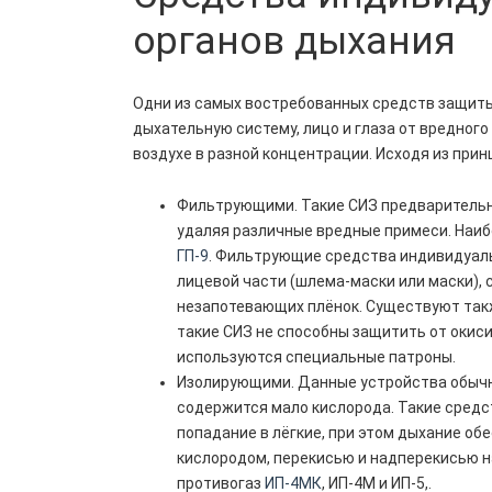
органов дыхания
Одни из самых востребованных средств защит
дыхательную систему, лицо и глаза от вредног
воздухе в разной концентрации. Исходя из при
Фильтрующими. Такие СИЗ предварительн
удаляя различные вредные примеси. Наи
ГП-9
. Фильтрующие средства индивидуаль
лицевой части (шлема-маски или маски), 
незапотевающих плёнок. Существуют такж
такие СИЗ не способны защитить от окиси
используются специальные патроны.
Изолирующими. Данные устройства обычно 
содержится мало кислорода. Такие средс
попадание в лёгкие, при этом дыхание о
кислородом, перекисью и надперекисью 
противогаз
ИП-4МК
, ИП-4М и ИП-5,.