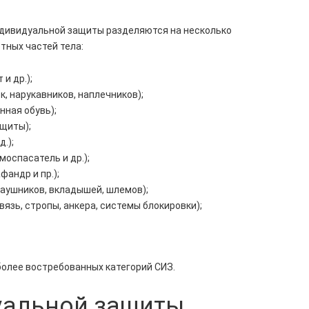
индивидуальной защиты разделяются на несколько
тных частей тела:
и др.);
, нарукавников, наплечников);
нная обувь);
 щиты);
д.);
моспасатель и др.);
андр и пр.);
наушников, вкладышей, шлемов);
язь, стропы, анкера, системы блокировки);
олее востребованных категорий СИЗ.
уальной защиты