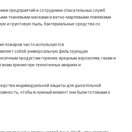
ики предприятий и сотрудники спасательных служб
ыми тканевыми масками и ватно-марлевыми повязками.
ую и грунтовую пыль, бактериальные средства со
мя пожаров часто используются
авляет собой универсальную фильтрующую
оксичным продуктам горения, вредным аэрозолям, газам и
ганам зрения при техногенных авариях и
 средства индивидуальной защиты для дыхательной
равность, чтобы в нужный момент они были готовыми к