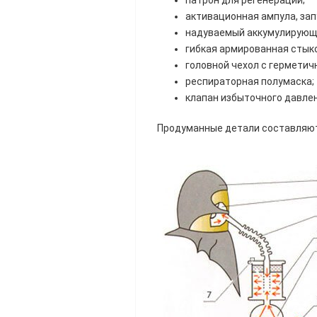
активационная ампула, за
надуваемый аккумулирующ
гибкая армированная стыко
головной чехол с герметич
респираторная полумаска;
клапан избыточного давлен
Продуманные детали составляют