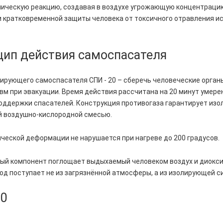
мическую реакцию, создавая в воздухе угрожающую концентрацию
 кратковременной защиты человека от токсичного отравления и
цип действия самоспасателя
рующего самоспасателя СПИ - 20 – сберечь человеческие органы
вм при эвакуации. Время действия рассчитана на 20 минут умере
оддержки спасателей. Конструкция противогаза гарантирует изо
й воздушно-кислородной смесью.
ческой деформации не нарушается при нагреве до 200 градусов.
ый компонент поглощает выдыхаемый человеком воздух и диокси
род поступает не из загрязнённой атмосферы, а из изолирующей с
20