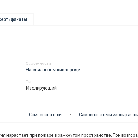
Сертификаты
Особенности
На связанном кислороде
Тип
Изолирующий
Самоспасатели
Самоспасатели изолирующ
ня нарастает при пожаре в замкнутом пространстве. При возгора