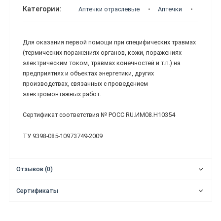
Категории:
Аптечки отраслевые
Аптечки
Аптечк
Для оказания первой помощи при специфических травмах
(термических поражениях органов, кожи, поражениях
электрическим током, травмах конечностей и т.п.) на
предприятиях и объектах энергетики, других
производствах, связанных с проведением
электромонтажных работ.
Сертификат соответствия № РОСС RU.ИМ08.Н10354
ТУ 9398-085-10973749-2009
Отзывов (0)
Сертификаты