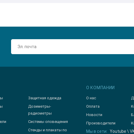
О КОМПАНИИ
зы
Защитная одежда
О нас
Д
ры
Дозиметры-
Оплата
К
радиометры
Новости
Б
ели
Системы оповещения
Производители
К
Стенды и плакаты по
Мы в сети:
Youtube
\
V