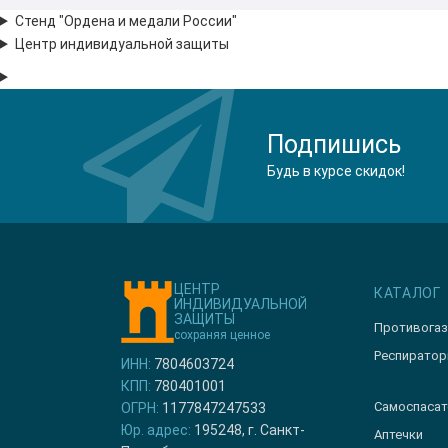
Стенд "Ордена и медали России"
Центр индивидуальной защиты
Подпишись
Будь в курсе скидок!
ЦЕНТР
КАТАЛОГ
ИНДИВИДУАЛЬНОЙ
ЗАЩИТЫ
Противога
сохраняя ценное
Респирато
ИНН:
7804603724
КПП:
780401001
Самоспасат
ОГРН:
1177847247533
Юр. адрес:
195248, г. Санкт-
Аптечки