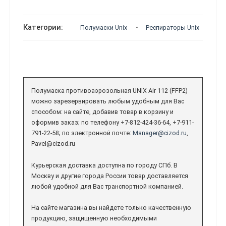
Категории:
Полумаски Unix
Респираторы Unix
Ре
Полумаска противоаэрозольная UNIX Air 112 (FFP2)
можно зарезервировать любым удобным для Вас
способом: на сайте, добавив товар в корзину и
оформив заказ; по телефону +7-812-424-36-64, +7-911-
791-22-58; по электронной почте:
Manager@cizod.ru
,
Pavel@cizod.ru
Курьерская доставка доступна по городу СПб. В
Москву и другие города России товар доставляется
любой удобной для Вас транспортной компанией.
На сайте магазина вы найдете только качественную
продукцию, защищенную необходимыми