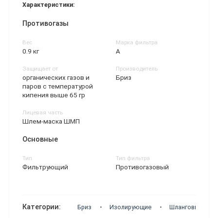
Характеристики:
Противогазы
Вес
Марка фильтра
0.9 кг
A
Защищает от
Производитель
органических газов и
Бриз
паров с температурой
кипения выше 65 гр
Лицевая часть
Шлем-маска ШМП
Основные
Тип
Тип фильтра
Фильтрующий
Противогазовый
Категории:
Бриз
Изолирующие
Шланговые (ПШ