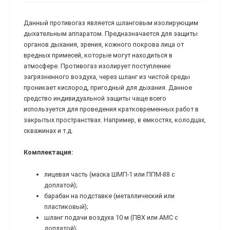
Данный противогаз является шланговым изолирующим
дыхательным аппаратом. Предназначается для защиты
органов дыхания, зрения, кожного покрова лица от
вредных примесей, которые могут находиться в
атмосфере. Противогаз изолирует поступление
загрязненного воздуха, через шланг из чистой среды
проникает кислород, пригодный для дыхания. Данное
средство индивидуальной защиты чаще всего
используется для проведения кратковременных работ в
закрытых пространствах. Например, в емкостях, колодцах,
скважинах и т.д.
Комплектация:
лицевая часть (маска ШМП-1 или ППМ-88 с
доплатой);
барабан на подставке (металлический или
пластиковый);
шланг подачи воздуха 10 м (ПВХ или АМС с
доплатой);