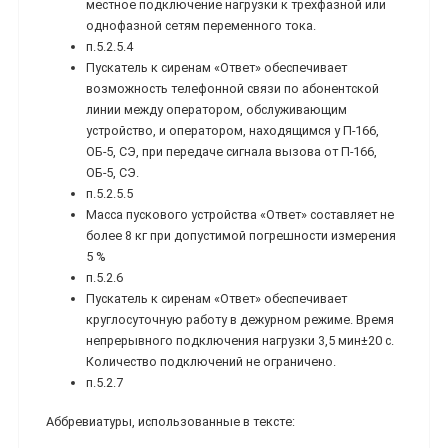
местное подключение нагрузки к трехфазной или
однофазной сетям переменного тока.
п.5.2.5.4
Пускатель к сиренам «Ответ» обеспечивает
возможность телефонной связи по абонентской
линии между оператором, обслуживающим
устройство, и оператором, находящимся у П-166,
ОБ-5, СЭ, при передаче сигнала вызова от П-166,
ОБ-5, СЭ.
п.5.2.5.5
Масса пускового устройства «Ответ» составляет не
более 8 кг при допустимой погрешности измерения
5 %
п.5.2.6
Пускатель к сиренам «Ответ» обеспечивает
круглосуточную работу в дежурном режиме. Время
непрерывного подключения нагрузки 3,5 мин±20 с.
Количество подключений не ограничено.
п.5.2.7
Аббревиатуры, использованные в тексте: