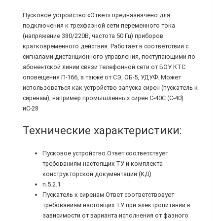
Пусковое устройство «Ответ» предназначено для
подключения к трехфазной сети переменного тока
(напряжение 380/220В, частота 50 Гц) приборов
кратковременного действия. Работает в соответствии с
сигналами дистанционного управления, поступающими по
абонентской линии связи телефонной сети от БОУ КТС
оповещения П-166, а также от СЭ, ОБ-5, УДУФ. Может
использоваться как устройство запуска сирен (пускатель к
сиренам), например промышленных сирен С-40С (С-40)
иС-28
Технические характеристики:
Пусковое устройство Ответ соответствует
требованиям настоящих ТУ и комплекта
конструкторской документации (КД)
п.5.2.1
Пускатель к сиренам Ответ соответствовует
требованиям настоящих ТУ при электропитании в
зависимости от варианта исполнения от фазного