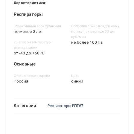
Характеристики:
Респираторы
Гарантийный срок хранения
Сопротивление воздушному
не менее 3 лет
потоку при расходе 30 дм
куб./мин
не более 100 Па
Диапазон температур
эксплуатации
от -40 до +50 °С
Основные
Страна производства
Цвет
Россия
синий
Категории:
Респираторы РПГ-67