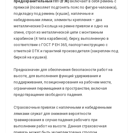
предохранительный ПП-2ГЖ)
включает в себя ремень с
пряжкой (позволяет подгонять пояс по фигуре человека),
подкладку под ремень (кушак), наплечные и
набедренными лямки, элементы крепления – два
металлические D-кольца на ремне привязи и одно на
спине, строп из металлической цепи с монтажным
карабином (4 типа карабинов), бирку, выполненную в
соответствии с ГОСТ Р ЕН 365, паспорт-инструкцию с
отметкой ОТК и гарантией производителя (закреплен под
биркой на кушаке).
Предназначен для обеспечения безопасности работ на
высоте, для выполнения функций удерживания и
поддерживания, позиционирования на рабочем месте,
ограничения перемещения в пространстве, включая
предотвращение свободного падения.
Страховочные привязи с наплечными и набедренными
лямками служат для снижения вероятности
травмирования в случае падения рабочего при
выполнении работ на высоте. Данная страховочная
привязь может быть укомплектована стропом