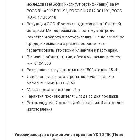
исследовательский институт сертификации) за №
РОСС RU.АЯ12.В01191, РОСС RU.АЯ12.В01191, РОСС
RU.АГ17.В05118
Репутация ООО «Восток» подтверждена 10-летней
историей. Мы дорожим ею, поэтому контроль
качества и забота о потребителях – наше основное
кредо, и компания с уверенностью может
гарантировать это своим клиентам и партнерам.
Величина обхвата талии, обеспечиваемая ремнем,
мм: 840-1500
Разрывная нагрузка: не менее 1500 кгс или 15 кН
Длина стандартного стропа, включая соед-ые
элементы, мм: 1500 +/- 50
Масса пояса кг: не более 1,5
Гарантия производителя: 2 года со дня продажи
Рекомендуемый срок службы изделия: 5 лет со дня
изготовления
Удерживающая страховочная привязь УСП 2ГЖ (Пояс