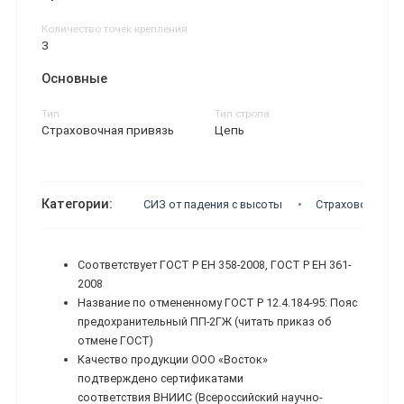
Количество точек крепления
3
Основные
Тип
Тип стропа
Страховочная привязь
Цепь
Категории:
СИЗ от падения с высоты
Страховочная п
Соответствует ГОСТ Р ЕН 358-2008, ГОСТ Р ЕН 361-
2008
Название по отмененному ГОСТ Р 12.4.184-95: Пояс
предохранительный ПП-2ГЖ (читать приказ об
отмене ГОСТ)
Качество продукции ООО «Восток»
подтверждено сертификатами
соответствия ВНИИС (Всероссийский научно-