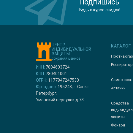
Подпишись
Будь в курсе скидок!
ЦЕНТР
КАТАЛОГ
ИНДИВИДУАЛЬНОЙ
ЗАЩИТЫ
Противога
сохраняя ценное
Респирато
ИНН:
7804603724
КПП:
780401001
Самоспасат
ОГРН:
1177847247533
Юр. адрес:
195248, г. Санкт-
Аптечки
Петербург,
Уманский переулок д.73
Средства
индивидуал
защиты
Фонари