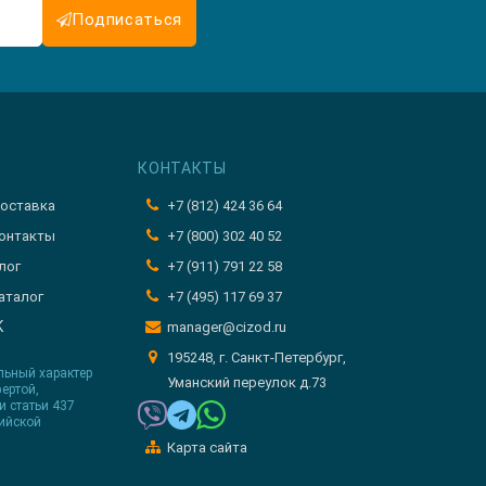
Подписаться
КОНТАКТЫ
оставка
+7 (812) 424 36 64
онтакты
+7 (800) 302 40 52
лог
+7 (911) 791 22 58
аталог
+7 (495) 117 69 37
K
manager@cizod.ru
т
195248, г. Санкт-Петербург,
льный характер
Уманский переулок д.73
ертой,
 статьи 437
ийской
Карта сайта