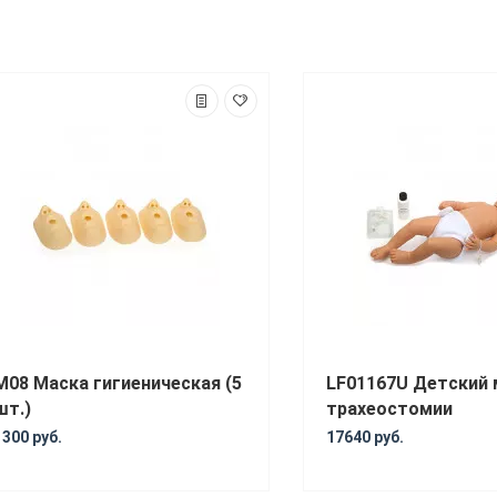
М08 Маска гигиеническая (5
LF01167U Детский 
шт.)
трахеостомии
1300 руб.
17640 руб.