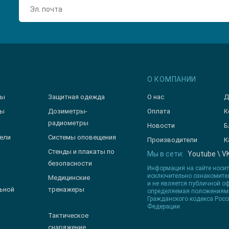
О КОМПАНИИ
зы
Защитная одежда
О нас
Д
ры
Дозиметры-
Оплата
К
радиометры
Новости
Б
ели
Системы оповещения
Производители
К
Стенды и плакаты по
Мы в сети:
Youtube
\
V
безопасности
Информация на сайте носи
исключительно ознакомите
Медицинские
и не является публичной оф
ьной
тренажеры
определяемая положениями
Гражданского кодекса Росс
Федерации.
Тактическое
снаряжение