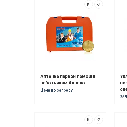
Купить
Аптечка первой помощи
Ук
работникам Апполо
по
сл
Цена по запросу
259