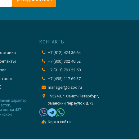
КОНТАКТЫ
оставка
+7 (812) 424 36 64
онтакты
+7 (800) 302 40 52
лог
+7 (911) 791 22 58
аталог
+7 (495) 117 69 37
K
manager@cizod.ru
т
195248, г. Санкт-Петербург,
льный характер
Уманский переулок д.73
ертой,
 статьи 437
ийской
Карта сайта