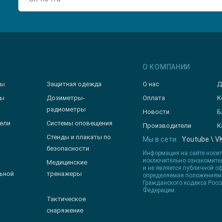
О КОМПАНИИ
зы
Защитная одежда
О нас
Д
ры
Дозиметры-
Оплата
К
радиометры
Новости
Б
ели
Системы оповещения
Производители
К
Стенды и плакаты по
Мы в сети:
Youtube
\
V
безопасности
Информация на сайте носи
исключительно ознакомите
Медицинские
и не является публичной оф
ьной
тренажеры
определяемая положениями
Гражданского кодекса Росс
Федерации.
Тактическое
снаряжение