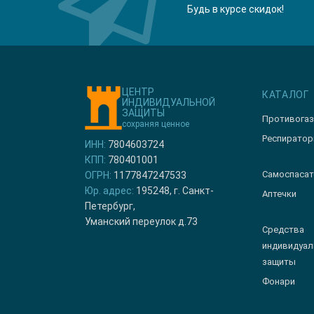
Будь в курсе скидок!
ЦЕНТР
КАТАЛОГ
ИНДИВИДУАЛЬНОЙ
ЗАЩИТЫ
Противога
сохраняя ценное
Респирато
ИНН:
7804603724
КПП:
780401001
Самоспасат
ОГРН:
1177847247533
Юр. адрес:
195248, г. Санкт-
Аптечки
Петербург,
Уманский переулок д.73
Средства
индивидуал
защиты
Фонари