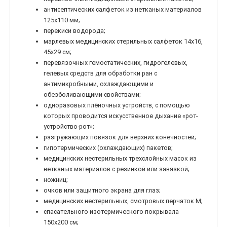
антисептических салфеток из нетканых материалов
125х110 мм;
перекиси водорода;
марлевых медицинских стерильных салфеток 14х16,
45х29 см;
перевязочных гемостатических, гидрогелевых,
гелевых средств для обработки ран с
антимикробными, охлаждающими и
обезболивающими свойствами;
одноразовых плёночных устройств, с помощью
которых проводится искусственное дыхание «рот-
устройство-рот»;
разгружающих повязок для верхних конечностей;
гипотермических (охлаждающих) пакетов;
медицинских нестерильных трехслойных масок из
нетканых материалов с резинкой или завязкой;
ножниц;
очков или защитного экрана для глаз;
медицинских нестерильных, смотровых перчаток М;
спасательного изотермического покрывала
150x200 см;