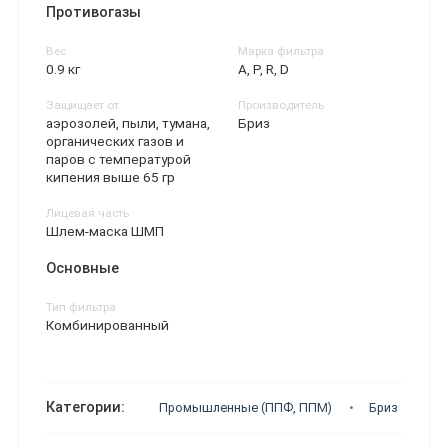
Противогазы
Вес
Марка фильтра
0.9 кг
A, P, R, D
Защищает от
Производитель
аэрозолей, пыли, тумана,
Бриз
органических газов и
паров с температурой
кипения выше 65 гр
Лицевая часть
Шлем-маска ШМП
Основные
Тип фильтра
Комбинированный
Категории:
Промышленные (ППФ, ППМ)
Бриз
Ф