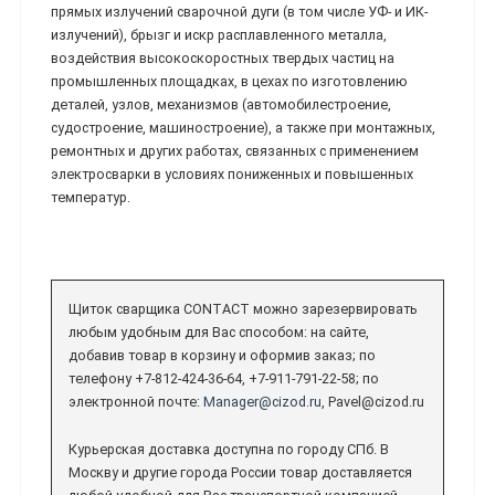
прямых излучений сварочной дуги (в том числе УФ- и ИК-
излучений), брызг и искр расплавленного металла,
воздействия высокоскоростных твердых частиц на
промышленных площадках, в цехах по изготовлению
деталей, узлов, механизмов (автомобилестроение,
судостроение, машиностроение), а также при монтажных,
ремонтных и других работах, связанных с применением
электросварки в условиях пониженных и повышенных
температур.
Щиток сварщика CONTACT можно зарезервировать
любым удобным для Вас способом: на сайте,
добавив товар в корзину и оформив заказ; по
телефону +7-812-424-36-64, +7-911-791-22-58; по
электронной почте:
Manager@cizod.ru
, Pavel@cizod.ru
Курьерская доставка доступна по городу СПб. В
Москву и другие города России товар доставляется